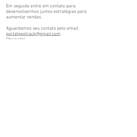
Em seguida entre em contato para
desenvolvermos juntos estratégias para
aumentar vendas.
Aguardamos seu contato pelo email:
portalgeotrack@gmail.com
Obrigado!
E
quipe Geoconcursos