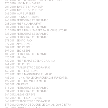
156 2010 PREF. ARAXÁ GESTÃO DE CONCURSOS
176 2010 UFVJM FUNDAEPE
204 2010 INVESTE SP VUNESP
225 2010 INVESTE SP VUNESP
246 2010 IAUPE UPENET
255 2010 TRENSURB BIORIO
268 2010 PETROBRAS CESGRANRIO
288 2010 PREF. CUIABÁ UFMT
304 2010 PETROBRAS CESGRANRIO
314 2010 PREF. NOVA ITABERABA PL CONSULTORIA
323 2010 PETROBRAS CESGRANRIO
345 2010 PETROBRAS CESGRANRIO
371 2011 SENAC IPAD
379 2011 APAC COVEST
387 2011 EBC CESPE
397 2011 EBC CESPE
408 2011 PETROBRAS CESGRANRIO
420 2011 AGILIZA
432 2011 PREF. ISAIAS COELHO CAJUINA
441 2011 EBC CESPE
451 2011 TRANSPETRO CESGRANRIO
463 2011 PREF. IBIÁ FLUXO
475 2011 PREF. MATOZINHOS FUMARC
485 2011 MUNICIPIO DE CHARQUEADAS FUNDATEC
497 2011 PREF. ITU MOURA MELO
503 2011 OBJETIVA
516 2011 PETROBRAS CESGRANRIO
531 2011 PETROBRAS CESGRANRIO
544 2012 ALGAS CEPEVE
556 2012 PREF. LIMA FUMARC
563 2012 TRANSPETRO CESGRANRIO
577 2012 CÂMARA DE DUQUE DE CAXIAS DOM CINTRA