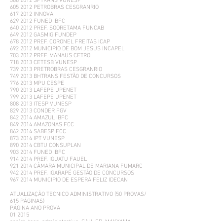
588 2012 SPTRANS VUNESP
605 2012 PETROBRAS CESGRANRIO
617 2012 INNOVA
629 2012 FUNED IBFC
640 2012 PREF. SOORETAMA FUNCAB
649 2012 GASMIG FUNDEP
678 2012 PREF. CORONEL FREITAS ICAP
692 2012 MUNICIPIO DE BOM JESUS INCAPEL
703 2012 PREF. MANAUS CETRO
718 2013 CETESB VUNESP
739 2013 PRETROBRAS CESGRANRIO
749 2013 BHTRANS FESTÃO DE CONCURSOS
776 2013 MPU CESPE
790 2013 LAFEPE UPENET
799 2013 LAFEPE UPENET
808 2013 ITESP VUNESP
829 2013 CONDER FGV
842 2014 AMAZUL IBFC
849 2014 AMAZONAS FCC
862 2014 SABESP FCC
873 2014 IPT VUNESP
890 2014 CBTU CONSUPLAN
903 2014 FUNED IBFC
914 2014 PREF. IGUATU FAUEL
921 2014 CÂMARA MUNICIPAL DE MARIANA FUMARC
942 2014 PREF. IGARAPÉ GESTÃO DE CONCURSOS
967 2014 MUNICIPIO DE ESPERA FELIZ IDECAN
ATUALIZAÇÃO TECNICO ADMINISTRATIVO (50 PROVAS/
615 PÁGINAS)
PÁGINA ANO PROVA
01 2015