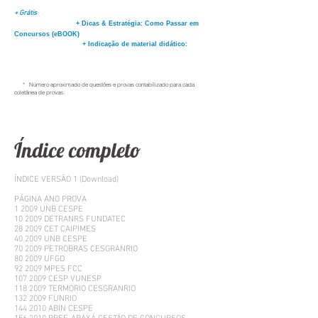
+ Grátis
+ Dicas & Estratégia: Como Passar em
Concursos (eBOOK)
+ Indicação de material didático:
* Número aproximado de questões e provas contabilizado para cada
coletânea de provas.
Índice completo
ÍNDICE VERSÃO 1 (Download)
PÁGINA ANO PROVA
1 2009 UNB CESPE
10 2009 DETRANRS FUNDATEC
28 2009 CET CAIPIMES
40 2009 UNB CESPE
70 2009 PETROBRAS CESGRANRIO
80 2009 UFGD
92 2009 MPES FCC
107 2009 CESP VUNESP
118 2009 TERMORIO CESGRANRIO
132 2009 FUNRIO
144 2010 ABIN CESPE