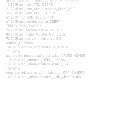
assist_tecn_administrativo_CAU_SP_MAKYAMA
12 2015 tec_adm_TCU_CESPE
21 2015 tec_adm_administracao_CNMP_FCC
35 2015 tec_adm_COPEL_URFR
47 2015 TEC_ADM_TCECE_FCC
61 2015 tec_administrativo_COBRA
TECNOLOGIA_QUADRIX
76 2015 tec_administrativo_UNIOESTE
85 2015 tecn_adm_MSGÁS_MS_IESES
92 2015 tecnico_administrativo_CIS -
AMOSC_CURSIVA
102 2015 tecnico_administrativo_UNIUV
111 2016
assistente_tecnico_administrativo_CROSE_ADVISE
118 2016 tec_administ_UERN_IDECAN
131 2016 tec_administrativo_ANAC_ESAF
156 2016
tecn_administrativo_administrativa_CFP_QUADRIX
169 2016 tecn_administrativo_ANP_CESGRANRIO
185 2016 tecn_administrativo_SPDMRJ
196 2016 tecn_administrativo_UNICENTRO
208 2016 tec_administrativo_ANS_FUNCAB
225 2016 tec_administrativo_ANVISA_CESPE
234 2016 tec_administrativo_CISMEPAR_PR_FAUEL
241 2016 tec_administrativo_CONSURGE_GESTAO DE
CONCURSOS
252 2016 tecnico_administrativo_UEM
264 2016 tecnico_administrativo_UNICENTRO
273 2017
assistente_tecnico_administrativo_MPEBA_CESPE
290 2017 tec_adm_Conselho Federal de Odontologia -
CFO_QUADRIX