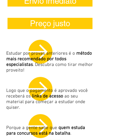
Envio imediato
Mensagem da equipe
Preço justo
Estudar por provas anteriores é o
método
mais recomendado por todos
especialistas
. Descubra como tirar melhor
proveito!
Logo que o pagamento é aprovado você
receberá os
links de acesso
ao seu
material para começar a estudar onde
quiser.
Porque a gente sabe que
quem estuda
para concursos está na batalha
.