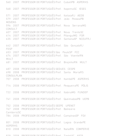
560 2007 PROFESSOR DE PORTUGUÊS Pref. CubatiPB ASPERHS
568 2007 PROFESSOR DE PORTUGUÊS Pref. ItapemaSC IESES
571 2007 PROFESSOR DE PORTUGUÊS Pref. ItatiaiaRJ AEDB
579 2007 PROFESSOR DE PORTUGUÊS Pref. João PessoaPB
MOVENS
596 2007 PROFESSOR DE PORTUGUÊS Pref. Nova SerranaMG
CONSULT
607 2007 PROFESSOR DE PORTUGUÊS Pref. Nova TrentoSC
614 2007 PROFESSOR DE PORTUGUÊS Pref. PitanguiMG FGR
635 2007 PROFESSOR DE PORTUGUÊS Pref. SantanaAP NCEUFRJ
642 2007 PROFESSOR DE PORTUGUÊS Pref. São GonçaloRJ
FESP
653 2007 PROFESSOR DE PORTUGUÊS São PauloSP FCC
674 2007 PROFESSOR DE PORTUGUÊS Pref. São VicenteRN
MULT
681 2007 PROFESSOR DE PORTUGUÊS Pref. BrejinhoRN MULT
687 2008 PROFESSOR DE PORTUGUÊS SEDUES CESPE
698 2008 PROFESSOR DE PORTUGUÊS Pref. Santa MariaRS
CONSULPLAN
707 2008 PROFESSOR DE PORTUGUÊS Pref. ItambéPE ASPERHS
714 2008 PROFESSOR DE PORTUGUÊS Pref. PesqueiraPE PÓLIS
722 2008 PROFESSOR DE PORTUGUÊS Pref. ItabiraMG FUNDEP
741 2008 PROFESSOR DE PORTUGUÊS Pref. QueimadasPB UEPB
752 2008 PROFESSOR DE PORTUGUÊS SEEPE UPENET
767 2008 PROFESSOR DE PORTUGUÊS Pref. Balneário
CamboriúSC
784 2008 PROFESSOR DE PORTUGUÊS Pref. CampinasSP FGV
801 2008 PROFESSOR DE PORTUGUÊS Pref. Lagoa GrandePE
ASPERHS
810 2008 PROFESSOR DE PORTUGUÊS Pref. NatalRN COMPERVE
829 2008 PROFESSOR DE PORTUGUÊS Pref. TimbóSC AOCP