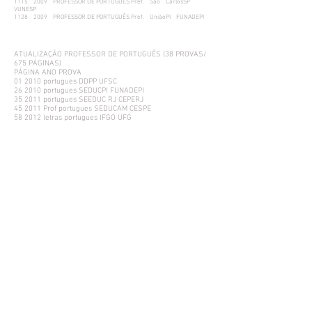
1115 2009 PROFESSOR DE PORTUGUÊS Pref. São CarlosSP
VUNESP
1128 2009 PROFESSOR DE PORTUGUÊS Pref. UniãoPI FUNADEPI
ATUALIZAÇÃO PROFESSOR DE PORTUGUÊS (38 PROVAS/
675 PÁGINAS)
PÁGINA ANO PROVA
01 2010 portugues DDPP UFSC
26 2010 portugues SEDUCPI FUNADEPI
35 2011 portugues SEEDUC RJ CEPERJ
45 2011 Prof portugues SEDUCAM CESPE
58 2012 letras portugues IFGO UFG
84 2012 portugues SEDUCPI NUCEPE
101 2013 letras portugues IFSC
125 2013 prof portugues SEC BA CONSULTEC
140 2014 portugues IFMG
194 2014 prova portugues SEDUC PI NUCEPI UESPI
213 2015 letras portugues IFC SC IESES
221 2015 prof portugues IFRJ BIORIO
235 2016 letras portugues IFRS
260 2016 prof portugues IFMS
281 2017 professor de portugues Pref. RemigioPB UEPB
300 2017 professor portugues IFSC
329 2018 professor de portugues SEDUC AL CESPE
340 2018 professor de portugues SEDUC CE UECE
364 2019 letras portugues IFPA
391 2019 professor portugues Pref. Sao CristovaoSE
CEBRASPE
402 2020 professor portugues Pref. Barra dos
CoqueirosSE CEBRASPE
417 2020 professor portugues Pref. FormigaMG
CONSUPLAN
434 2021 professor de portugues Pref. BlumenauSC FURB