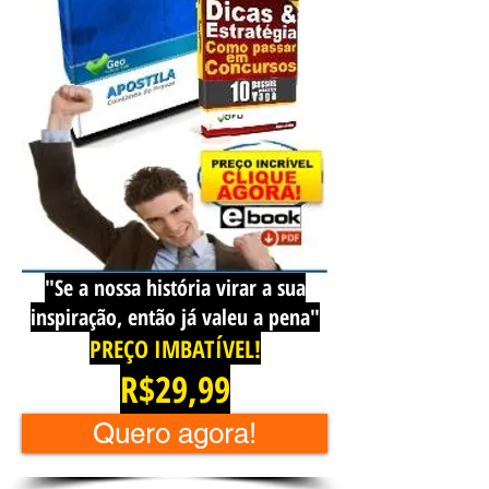
"Se a nossa história virar a sua
inspiração, então já valeu a pena"
PREÇO IMBATÍVEL!
R$29
,99
Quero agora!