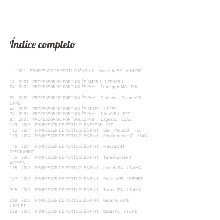
Índice completo
1 2001 PROFESSOR DE PORTUGUÊS Pref. SorocabaSP VUNESP
16 2001 PROFESSOR DE PORTUGUÊS SMERJ NCEUFRJ
24 2002 PROFESSOR DE PORTUGUÊS Pref. ContagemMG PUC
39 2002 PROFESSOR DE PORTUGUÊS Pref. Campina GrandePB
UFPB
48 2002 PROFESSOR DE PORTUGUÊS SEASC UDESC
74 2003 PROFESSOR DE PORTUGUÊS Pref. NiteróiRJ FEC
85 2003 PROFESSOR DE PORTUGUÊS Pref. LagesSC ESAG
100 2003 PROFESSOR DE PORTUGUÊS SECSE FCC
112 2004 PROFESSOR DE PORTUGUÊS Pref. São PauloSP FCC
130 2004 PROFESSOR DE PORTUGUÊS Pref. FlorianópolisSC ESAG
146 2004 PROFESSOR DE PORTUGUÊS Pref. ManausAM
CESGRANRIO
156 2005 PROFESSOR DE PORTUGUÊS Pref. TeresópolisRJ
ACCESS
165 2006 PROFESSOR DE PORTUGUÊS Pref. ItaitubaPA UNAMA
187 2006 PROFESSOR DE PORTUGUÊS Pref. PaulistaPE UPENET
205 2006 PROFESSOR DE PORTUGUÊS Pref. TucuruíPA UNAMA
218 2006 PROFESSOR DE PORTUGUÊS Pref. GaranhunsPE
UPENET
228 2006 PROFESSOR DE PORTUGUÊS Pref. OlindaPE UPENET