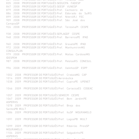
835 2008 PROFESSOR DE PORTUGUÊS SEDUCPA FADESP
847 2008 PROFESSOR DE PORTUGUÊS SEESP VUNESP
879 2008 PROFESSOR DE PORTUGUÊS Pref. Cachoeiro de
886 2008 PROFESSOR DE PORTUGUÊS Pref. Eldorado do SulRS
899 2008 PROFESSOR DE PORTUGUÊS Pref. NiteróiRJ FEC
909 2008 PROFESSOR DE PORTUGUÊS Pref. São José dos
CamposSP
926 2008 PROFESSOR DE PORTUGUÊS Pref. TeresinaPI CESPE
938 2008 PROFESSOR DE PORTUGUÊS SEPLAGDF CESPE
948 2008 PROFESSOR DE PORTUGUÊS Pref. BarreirosPE IPAD
960 2008 PROFESSOR DE PORTUGUÊS Pref. GravatáPE IPAD
972 2008 PROFESSOR DE PORTUGUÊS Pref. ManhumirimMG
CONSULPLAN
979 2008 PROFESSOR DE PORTUGUÊS Pref. Matias CardosoMG
IDESPEM
987 2008 PROFESSOR DE PORTUGUÊS Pref. PelotasRS CONESUL
996 2008 PROFESSOR DE PORTUGUÊS Pref. ValinhosSP ESPP
1002 2008 PROFESSOR DE PORTUGUÊS Pref. CristaisMG CAP
1014 2009 PROFESSOR DE PORTUGUÊS Aeronáutica
1038 2009 PROFESSOR DE PORTUGUÊS Pref. CupiraPE UPENET
1046 2009 PROFESSOR DE PORTUGUÊS Pref. CariacicaES COSEAC
1057 2009 PROFESSOR DE PORTUGUÊS SEMECPI CESPE
1067 2009 PROFESSOR DE PORTUGUÊS Pref. Bom JardimPE
ASPERHS
1078 2009 PROFESSOR DE PORTUGUÊS Pref. Brejo dos
SantosPB MULT
1086 2009 PROFESSOR DE PORTUGUÊS Pref. ItuSP MOURAMELO
1091 2009 PROFESSOR DE PORTUGUÊS Pref. LagoaPB MULT
1099 2009 PROFESSOR DE PORTUGUÊS Pref. Ribeirão PiresSP
MOURAMELO
1104 2009 PROFESSOR DE PORTUGUÊS Pref. SalgadinhoPE
ASPERHS