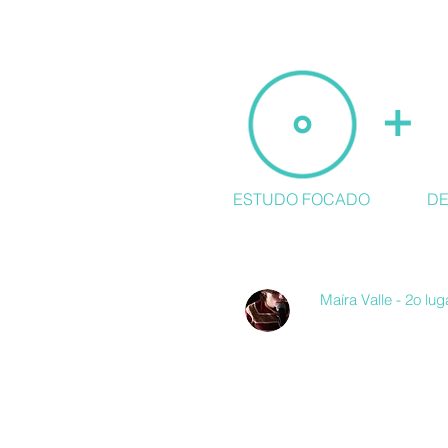
+
ESTUDO FOCADO
D
Depoimentos que nos moti
Maíra Valle - 2o lu
"Foi ao ler a histó
e me inspirei para t
apenas uma vaga. 
que quando há dedi
ambiciosa. Quero f
concorridos. Agrad
colaboração."