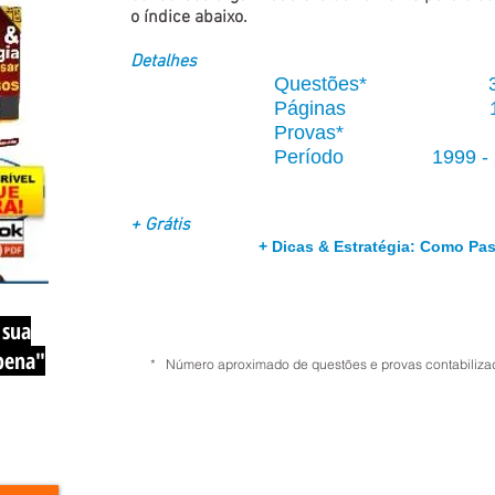
o índice abaixo.
Detalhes
Questões* 3.
Páginas 1
Provas
*
5
Período 1999 - 2
+ Grátis
+ Dicas & Estratégia: Como P
 sua
 pena"
* Número aproximado de questões e provas contabilizado