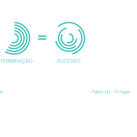
 =
ETERMINAÇÃO
SUCESSO
vam
gar
Fábio Gil - 1o lugar
ria e dicas do Rodrigo que me emocionei
"Realizei meu sonho 
entar! Eu tirei o 2o lugar só que existia
BIOCOMBUSTÍVEIS para
Mas isso não me desanimou. Comprovei
Esse maravilhoso e b
cação há resultado. E agora estou mais
ajudou. Quero que meu
azer 4 concursos realmente
concurseiros do Brasil
eço mesmo pelo material, atenção e