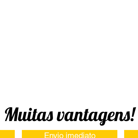
 convencional de concursos. Surgimos para compartilhar uma inspirad
vados após estudarem juntos em 2004 em apenas 1 mês e meio.
 paixão de disseminar a todos os passos até a tão sonhada aprovaç
ara se tornar um vencedor! Que a história de sucesso de 4 amigos v
asil. Estaremos aguardando o seu depoimento de aprovado!
Muitas vantagens!
Envio imediato