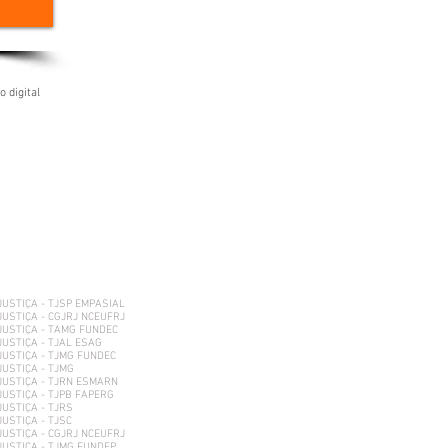
 digital
JUSTIÇA - TJSP EMPASIAL
JUSTIÇA - CGJRJ NCEUFRJ
JUSTIÇA - TAMG FUNDEC
JUSTIÇA - TJAL ESAG
JUSTIÇA - TJMG FUNDEC
JUSTIÇA - TJMG
JUSTIÇA - TJRN ESMARN
JUSTIÇA - TJPB FAPERG
JUSTIÇA - TJRS
JUSTIÇA - TJSC
JUSTIÇA - CGJRJ NCEUFRJ
JUSTIÇA - TJMG FUNDEP