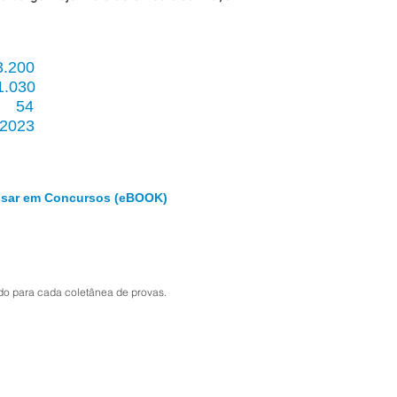
200
.
030
4
023
assar em Concursos (eBOOK)
 para cada coletânea de provas.