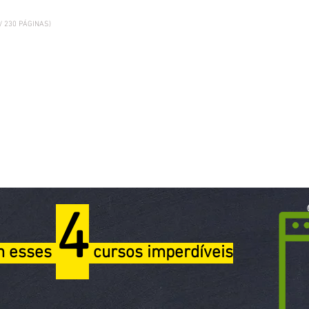
/ 230 PÁGINAS)
4
m esses
cursos imperdíveis