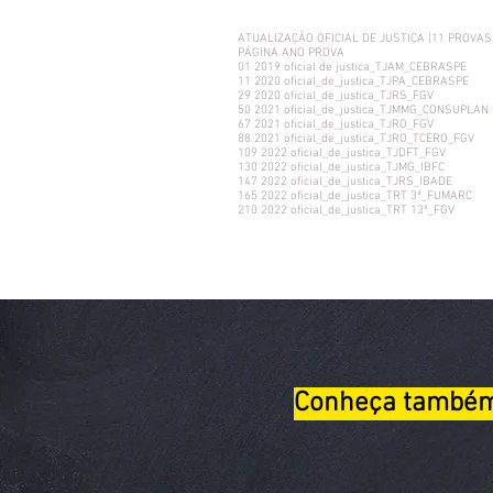
ATUALIZAÇÃO OFICIAL DE JUSTIÇA (11 PROVAS
PÁGINA ANO PROVA
01 2019 oficial de justica_TJAM_CEBRASPE
11 2020 oficial_de_justica_TJPA_CEBRASPE
29 2020 oficial_de_justica_TJRS_FGV
50 2021 oficial_de_justica_TJMMG_CONSUPLAN
67 2021 oficial_de_justica_TJRO_FGV
88 2021 oficial_de_justica_TJRO_TCERO_FGV
109 2022 oficial_de_justica_TJDFT_FGV
130 2022 oficial_de_justica_TJMG_IBFC
147 2022 oficial_de_justica_TJRS_IBADE
165 2022 oficial_de_justica_TRT 3ª_FUMARC
210 2022 oficial_de_justica_TRT 13ª_FGV
Conheça també