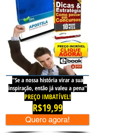
"Se a nossa história virar a sua
inspiração, então já valeu a pena"
PREÇO IMBATÍVEL!
R$19,99
Quero agora!