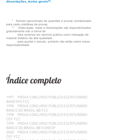
dissertações, textos gerais**.
* Número aproximado de questões e provas contabilizado
para cada coletânea de provas.
** Vídeo-aulas, teses e dissertações são disponibilizados
gratuitamente sob a forma de
links externos em domínio público como indicação de
material didático de alta qualidade
para auxiliar o estudo, portanto não estão sobre nossa
responsabilidade.
co mais sobre você.
Índice completo
1997 PROVA CONCURSO PÚBLICO ESCRITURÁRIO
BANESPA FCC
1998 PROVA CONCURSO PÚBLICO ESCRITURÁRIO
BANCO DO BRASIL BB FCC
1998 PROVA CONCURSO PÚBLICO ESCRITURÁRIO
CEF FCC
1999 PROVA CONCURSO PÚBLICO ESCRITURÁRIO
BANCO DO BRASIL BB VUNESP
2000 PROVA CONCURSO PÚBLICO ESCRITURÁRIO
CEF FCC