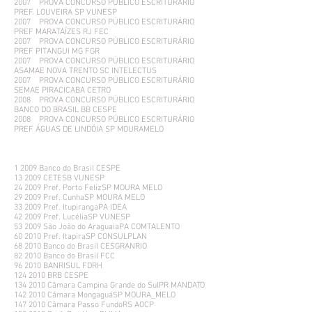
2007 PROVA CONCURSO PÚBLICO ESCRITURÁRIO
PREF. LOUVEIRA SP VUNESP
2007 PROVA CONCURSO PÚBLICO ESCRITURÁRIO
PREF MARATAÍZES RJ FEC
2007 PROVA CONCURSO PÚBLICO ESCRITURÁRIO
PREF PITANGUI MG FGR
2007 PROVA CONCURSO PÚBLICO ESCRITURÁRIO
ASAMAE NOVA TRENTO SC INTELECTUS
2007 PROVA CONCURSO PÚBLICO ESCRITURÁRIO
SEMAE PIRACICABA CETRO
2008 PROVA CONCURSO PÚBLICO ESCRITURÁRIO
BANCO DO BRASIL BB CESPE
2008 PROVA CONCURSO PÚBLICO ESCRITURÁRIO
PREF ÁGUAS DE LINDÓIA SP MOURAMELO
1 2009 Banco do Brasil CESPE
13 2009 CETESB VUNESP
24 2009 Pref. Porto FelizSP MOURA MELO
29 2009 Pref. CunhaSP MOURA MELO
33 2009 Pref. ItupirangaPA IDEA
42 2009 Pref. LucéliaSP VUNESP
53 2009 São João do AraguaiaPA COMTALENTO
60 2010 Pref. ItapiraSP CONSULPLAN
68 2010 Banco do Brasil CESGRANRIO
82 2010 Banco do Brasil FCC
96 2010 BANRISUL FDRH
124 2010 BRB CESPE
134 2010 Câmara Campina Grande do SulPR MANDATO
142 2010 Câmara MongaguáSP MOURA_MELO
147 2010 Câmara Passo FundoRS AOCP