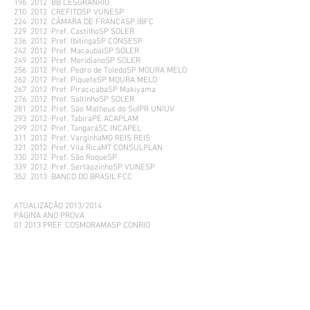
196 2012 BB CESGRANRIO
210 2012 CREFITOSP VUNESP
224 2012 CÂMARA DE FRANCASP IBFC
229 2012 Pref. CastilhoSP SOLER
236 2012 Pref. IbitingaSP CONSESP
242 2012 Pref. MacaubalSP SOLER
249 2012 Pref. MeridianoSP SOLER
256 2012 Pref. Pedro de ToledoSP MOURA MELO
262 2012 Pref. PiqueteSP MOURA MELO
267 2012 Pref. PiracicabaSP Makiyama
276 2012 Pref. SaltinhoSP SOLER
281 2012 Pref. São Matheus do SulPR UNIUV
293 2012 Pref. TabiraPE ACAPLAM
299 2012 Pref. TangaráSC INCAPEL
311 2012 Pref. VarginhaMG REIS REIS
321 2012 Pref. Vila RicaMT CONSULPLAN
330 2012 Pref. São RoqueSP
339 2012 Pref. SertãozinhoSP VUNESP
352 2013 BANCO DO BRASIL FCC
ATUALIZAÇÃO 2013/2014
PÁGINA ANO PROVA
01 2013 PREF. COSMORAMASP CONRIO
08 2 0 1 3 PREF. SALTO DE PIRAPORA CONSESP
15 2013 PREF. TABATINGA EGP
24 2013 BB FCC
38 2013 BB FCC
51 2013 PREF. CACONDE INTEGRI
55 2013 CETESB VUNESP
76 2014 PREF. VINHEDO IBFC
83 2014 HST ASSCON