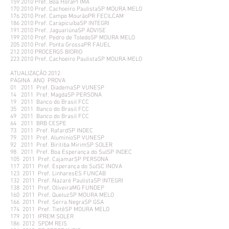
159 2010 Pref. Boa HoraPI IMA
170 2010 Pref. Cachoeiro PaulistaSP MOURA MELO
176 2010 Pref. Campo MourãoPR FECILCAM
186 2010 Pref. CarapicuíbaSP INTEGRI
191 2010 Pref. JaguariúnaSP ADVISE
199 2010 Pref. Pedro de ToledoSP MOURA MELO
205 2010 Pref. Ponta GrossaPR FAUEL
212 2010 PROCERGS BIORIO
223 2010 Pref. Cachoeiro PaulistaSP MOURA MELO
ATUALIZAÇÃO 2012
PÁGINA ANO PROVA
01 2011 Pref. DiademaSP VUNESP
14 2011 Pref. MagdaSP PERSONA
19 2011 Banco do Brasil FCC
35 2011 Banco do Brasil FCC
49 2011 Banco do Brasil FCC
64 2011 BRB CESPE
73 2011 Pref. RafardSP INDEC
79 2011 Pref. AluminioSP VUNESP
92 2011 Pref. Biritiba MirimSP SOLER
98 2011 Pref. Boa Esperança do SulSP INDEC
105 2011 Pref. CajamarSP PERSONA
117 2011 Pref. Esperança do SulSC INOVA
123 2011 Pref. LinharesES FUNCAB
132 2011 Pref. Nazaré PaulistaSP INTEGRI
138 2011 Pref. OliveiraMG FUNDEP
160 2011 Pref. QueluzSP MOURA MELO
166 2011 Pref. Serra NegraSP GSA
174 2011 Pref. TietêSP MOURA MELO
179 2011 IPREM SOLER
186 2012 SPDM REIS